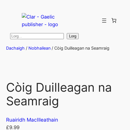
Lorg
Lorg
Dachaigh
/
Nobhailean
/ Còig Duilleagan na Seamraig
Còig Duilleagan na
Seamraig
Ruairidh MacIlleathain
£
9.99