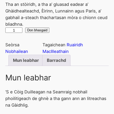
Tha an stòiridh, a tha a’ gluasad eadear a’
Ghàidhealteachd, Èirinn, Lunnainn agus Paris, a’
gabhail a-steach thachartasan mòra o chionn ceud
bliadhna.
C
Don bhasgaid
ò
i
Seòrsa
Tagaichean
Ruairidh
g
Nobhailean
MacIlleathain
D
Mun leabhar
Barrachd
u
i
Mun leabhar
l
l
e
‘S e Còig Duilleagan na Seamraig nobhail
a
phoilitigeach de ghnè a tha gann ann an litreachas
g
na Gàidhlig.
a