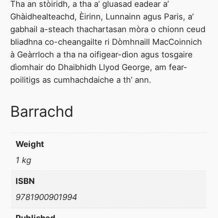
Tha an stòiridh, a tha a’ gluasad eadear a’
n
Ghàidhealteachd, Èirinn, Lunnainn agus Paris, a’
n
gabhail a-steach thachartasan mòra o chionn ceud
a
bliadhna co-cheangailte ri Dòmhnaill MacCoinnich
S
à Geàrrloch a tha na oifigear-dìon agus tosgaire
e
dìomhair do Dhaibhidh Llyod George, am fear-
a
poilitigs as cumhachdaiche a th’ ann.
m
r
a
Barrachd
i
g
Weight
q
u
1 kg
a
ISBN
n
t
9781900901994
i
Published