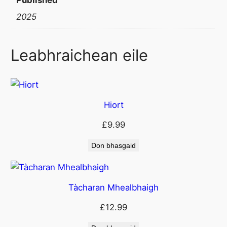
t
y
2025
Leabhraichean eile
Hiort
£
9.99
Don bhasgaid
Tàcharan Mhealbhaigh
£
12.99