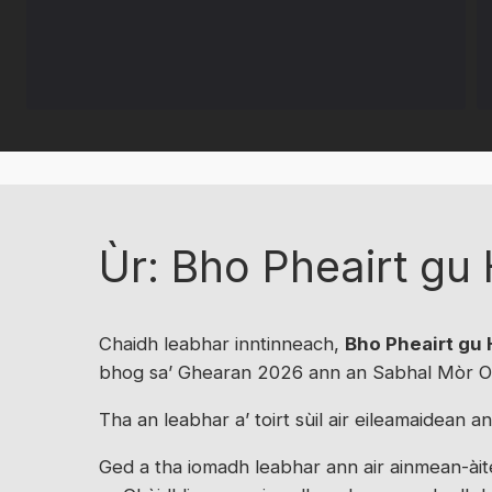
Ùr: Bho Pheairt gu 
Chaidh leabhar inntinneach,
Bho Pheairt gu H
bhog sa’ Ghearan 2026 ann an Sabhal Mòr Os
Tha an leabhar a’ toirt sùil air eileamaidean 
Ged a tha iomadh leabhar ann air ainmean-àite