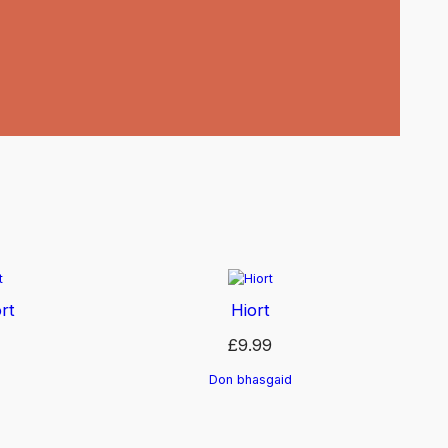
rt
Hiort
£
9.99
Don bhasgaid