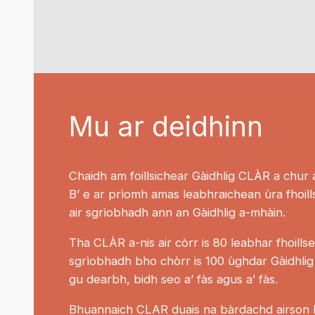
Mu ar deidhinn
Chaidh am foillsichear Gàidhlig CLÀR a chur a
B’ e ar prìomh amas leabhraichean ùra fhoil
air sgrìobhadh ann an Gàidhlig a-mhàin.
Tha CLÀR a-nis air còrr is 80 leabhar fhoills
sgrìobhadh bho chòrr is 100 ùghdar Gàidhlig
gu dearbh, bidh seo a’ fàs agus a’ fàs.
Bhuannaich CLAR duais na bàrdachd airson