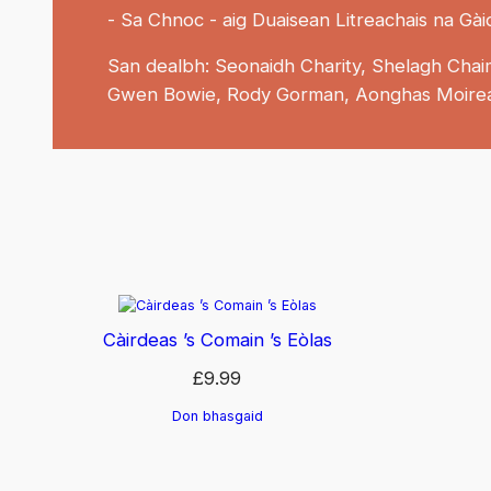
- Sa Chnoc - aig Duaisean Litreachais na Gài
San dealbh: Seonaidh Charity, Shelagh Chai
Gwen Bowie, Rody Gorman, Aonghas Moire
Càirdeas ’s Comain ’s Eòlas
£
9.99
Don bhasgaid