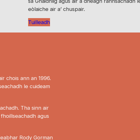
sa Ghàidhlig agus air a dheagh rannsachadh le 
eòlaiche air a’ chuspair.
Tuilleadh
ir chois ann an 1996.
lseachadh le cuideam
eachadh. Tha sinn air
 fhoillseachadh agus
 leabhar Rody Gorman