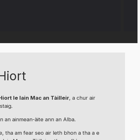
Hiort
iort le Iain Mac an Tàilleir
, a chur air
taig.
ann an ainmean-àite ann an Alba.
, tha am fear seo air leth bhon a tha a e