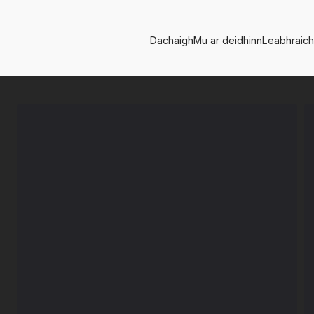
Dachaigh
Mu ar deidhinn
Leabhraic