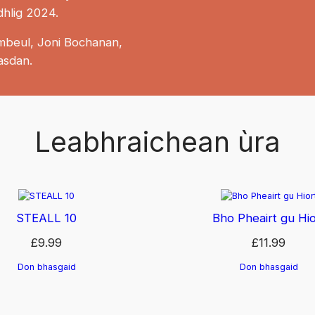
dhlig 2024.
mbeul, Joni Bochanan,
asdan.
Leabhraichean ùra
STEALL 10
Bho Pheairt gu Hio
£
9.99
£
11.99
Don bhasgaid
Don bhasgaid