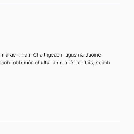
 m’ àrach; nam Chaitligeach, agus na daoine
ach robh mòr-chultar ann, a rèir coltais, seach