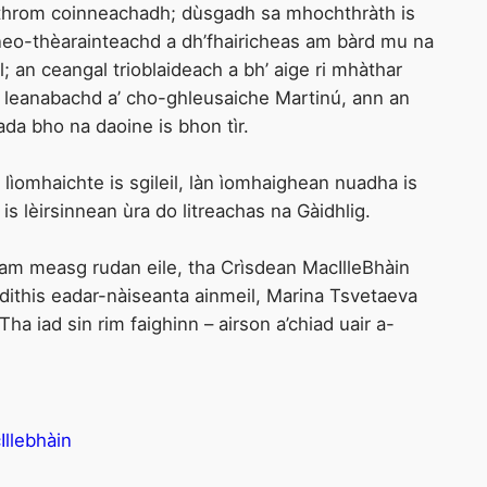
cothrom coinneachadh; dùsgadh sa mhochthràth is
 neo-thèarainteachd a dh’fhairicheas am bàrd mu na
; an ceangal trioblaideach a bh’ aige ri mhàthar
; leanabachd a’ cho-ghleusaiche Martinú, ann an
fada bho na daoine is bhon tìr.
ìomhaichte is sgileil, làn ìomhaighean nuadha is
s lèirsinnean ùra do litreachas na Gàidhlig.
 am measg rudan eile, tha Crìsdean MacIlleBhàin
dithis eadar-nàiseanta ainmeil, Marina Tsvetaeva
ha iad sin rim faighinn – airson a’chiad uair a-
Illebhàin