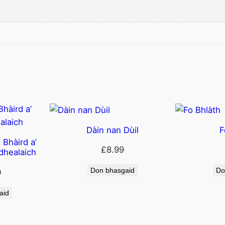
a
i
c
h
e
q
u
a
n
Dàin nan Dùil
F
t
 Bhàird a’
i
£
8.99
dhealaich
t
y
Don bhasgaid
Do
0
aid