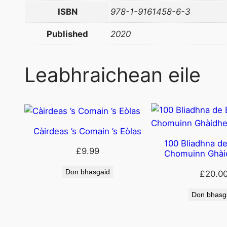
ISBN
978-1-9161458-6-3
Published
2020
Leabhraichean eile
Càirdeas ’s Comain ’s Eòlas
100 Bliadhna de
£
9.99
Chomuinn Ghài
Don bhasgaid
£
20.0
Don bhasg