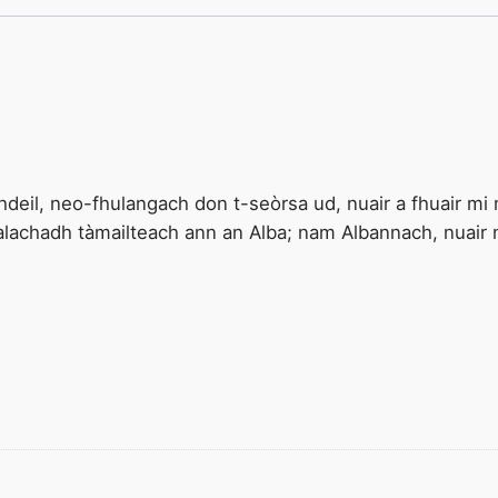
a
b
a
c
h
d
a
hdeil, neo-fhulangach don t-seòrsa ud, nuair a fhuair mi
’
lachadh tàmailteach ann an Alba; nam Albannach, nuair n
C
h
o
-
g
h
l
e
u
s