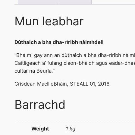
Mun leabhar
Dùthaich a bha dha-rìribh nàimhdeil
“Bha mi gay ann an dùthaich a bha dha-rìribh nàim
Caitligeach a’ fulang claon-bhàidh agus eadar-dhea
cultar na Beurla.”
Crìsdean MacIlleBhàin, STEALL 01, 2016
Barrachd
Weight
1 kg