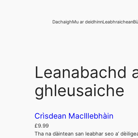
Dachaigh
Mu ar deidhinn
Leabhraichean
Bù
Leanabachd a
ghleusaiche
Crìsdean MacIllebhàin
£
9.99
Tha na dàintean san leabhar seo a’ dèilige