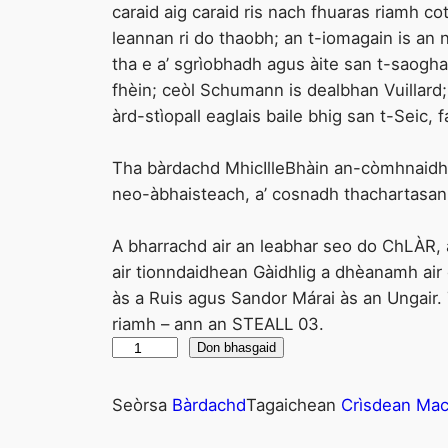
caraid aig caraid ris nach fhuaras riamh 
leannan ri do thaobh; an t-iomagain is an
tha e a’ sgrìobhadh agus àite san t-saoghal
fhèin; ceòl Schumann is dealbhan Vuillard
àrd-stìopall eaglais baile bhig san t-Seic, 
Tha bàrdachd MhicIlleBhàin an-còmhnaidh l
neo-àbhaisteach, a’ cosnadh thachartasan i
A bharrachd air an leabhar seo do ChLÀR,
air tionndaidhean Gàidhlig a dhèanamh air 
às a Ruis agus Sandor Márai às an Ungair. T
riamh – ann an STEALL 03.
L
Don bhasgaid
e
a
Seòrsa
Bàrdachd
Tagaichean
Crìsdean Mac
n