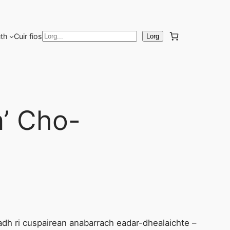
th
Cuir fios
L
Lorg
o
r
g
’ Cho-
adh ri cuspairean anabarrach eadar-dhealaichte –